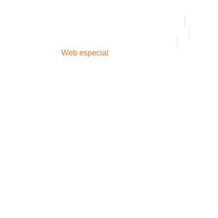
© 2010-2021 Moontain
Rollers&Idlers
Industries. Todos los
Estudios de caso
derechos reservados.
Control de calidad
Noticias
Apoyo técnico:
Web especial