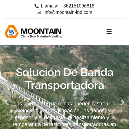
Llama al: +862151096818
info@moontain-ind.com
Solución De Banda
Transportadora
Los operadores de minas pueden rastrear la
velocidad, la desalineación, los daños, el
espesor y el desgaste, el deslizamiento y la
temperatura de las cintas transportadoras en